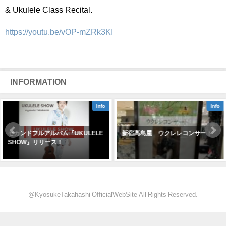
& Ukulele Class Recital.
https://youtu.be/vOP-mZRk3KI
INFORMATION
info
info
セカンドフルアルバム『UKULELE
新宿高島屋 ウクレレコンサート
SHOW』リリース！
@KyosukeTakahashi OfficialWebSite All Rights Reserved.