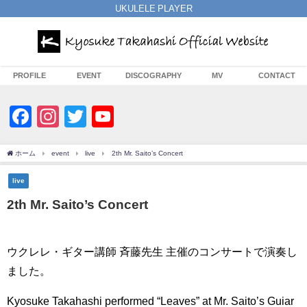
UKULELE PLAYER
PROFILE
EVENT
DISCOGRAPHY
MV
CONTACT
Facebook
Instagram
Twitter
YouTube
Channel
ホーム
event
live
2th Mr. Saito’s Concert
live
2th Mr. Saito’s Concert
ウクレレ・ギター講師 斉藤先生 主催のコンサートで演奏し
ました。
Kyosuke Takahashi performed “Leaves” at Mr. Saito’s Guiar