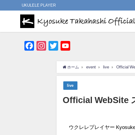
UKULELE PLAYER
Facebook
Instagram
Twitter
YouTube
Channel
ホーム
event
live
Official
live
Official WebSi
ウクレレプレイヤー Kyosuk