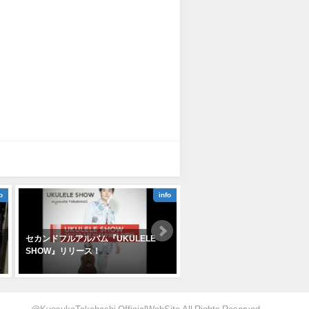
o
info
セカンドフルアルバム『UKULELE
LINEスタンプ 『Kyosuke
SHOW』リリース！
Takahashi』リリース！