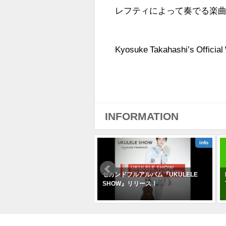
レフティによって奏でる楽
Kyosuke Takahashi’s Official
INFORMATION
info
info
島屋 ウクレレコンサート
セカンドフルアルバム『UKULELE
SHOW』リリース！